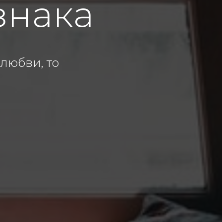
знака
любви, то