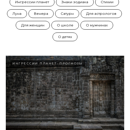
Ингрессии планет
Знаки зодиака
Стихии
Луна
Венера
Сатурн
Для астрологов
Для женщин
О школе
О мужчинах
О детях
ИНГРЕССИИ ПЛАНЕТ
ПРОГНОЗЫ