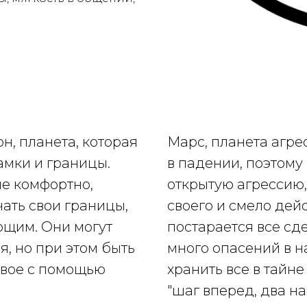
н, планета, которая
Марс, планета агре
амки и границы.
в падении, поэтому
не комфортно,
открытую агрессию,
ать свои границы,
своего и смело дейс
ющим. Они могут
постарается все сд
я, но при этом быть
много опасений в на
свое с помощью
хранить все в тайн
"шаг вперед, два на