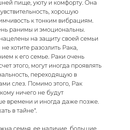
ней пище, уюту и комфорту. Она
увствительность, хорошую
имчивость к тонким вибрациям.
ень ранимы и эмоциональны.
нацелены на защиту своей семьи
и не хотите разозлить Рака,
нием к его семье. Раки очень
счет этого, могут иногда проявлять
альность, переходящую в
ами слез. Помимо этого, Рак
икому ничего не будут
ше времени и иногда даже позже.
ать в тайне".
жна семья, ее наличие, большие