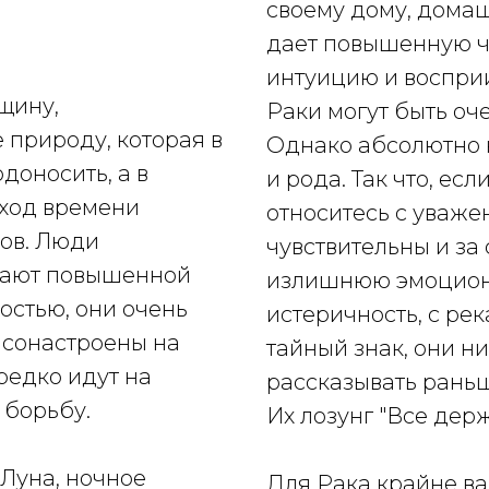
своему дому, домаш
дает повышенную ч
интуицию и воспри
щину,
Раки могут быть оч
природу, которая в
Однако абсолютно 
доносить, а в
и рода. Так что, есл
 ход времени
относитесь с уваже
ов. Люди
чувствительны и за 
дают повышенной
излишнюю эмоцион
остью, они очень
истеричность, с рек
 сонастроены на
тайный знак, они н
редко идут на
рассказывать рань
 борьбу.
Их лозунг "Все держ
 Луна, ночное
Для Рака крайне ва