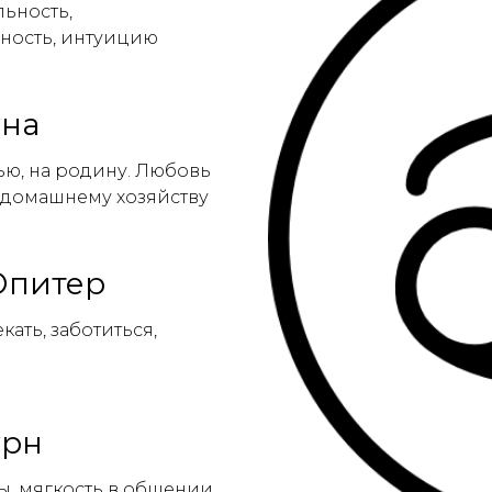
льность,
ность, интуицию
уна
ью, на родину. Любовь
к домашнему хозяйству
Юпитер
ать, заботиться,
урн
, мягкость в общении,