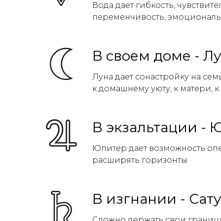
Вода дает гибкость, чувствите
переменчивость, эмоциональ
В своем доме - Л
Луна дает сонастройку на сем
к домашнему уюту, к матери, 
В экзальтации - 
Юпитер дает возможность опек
расширять горизонты
В изгнании - Сат
Сложно держать свои границы