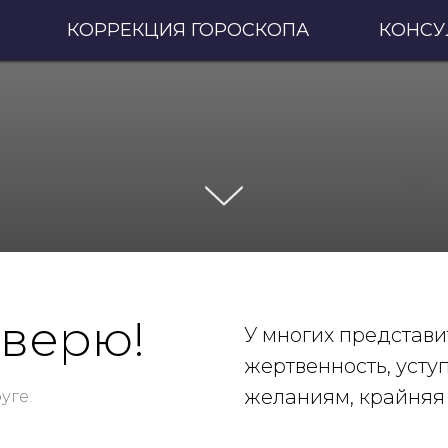
КОРРЕКЦИЯ ГОРОСКОПА
КОНСУ
 верю!
У многих представи
жертвенность, усту
желаниям, крайняя 
уге.