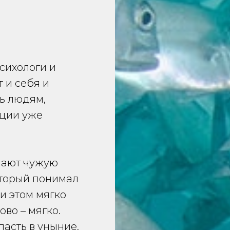
сихологи и
 и себя и
ть людям,
оции уже
мают чужую
оторый понимал
и этом мягко
во – мягко.
пасть в уныние,