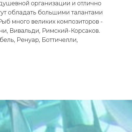
душевной организации и отлично
гут обладать большими талантами
 Рыб много великих композиторов -
ини, Вивальди, Римский-Корсаков.
бель, Ренуар, Боттичелли,