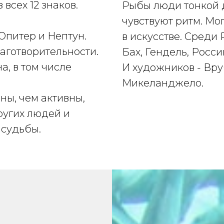
всех 12 знаков.
Рыбы люди тонкой 
чувствуют ритм. Мо
Юпитер и Нептун.
в искусстве. Среди
аготворительности.
Бах, Гендель, Росс
а, в том числе
И художников - Вру
Микеланджело.
ны, чем активны,
ругих людей и
судьбы.